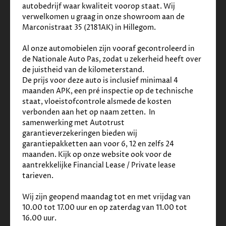
autobedrijf waar kwaliteit voorop staat. Wij 
✓
Airbag(s) hoofd achter
verwelkomen u graag in onze showroom aan de 
✓
Airbag(s) hoofd voor
Marconistraat 35 (2181AK) in Hillegom. 
✓
Airbag(s) knie
✓
Airbag(s) side achter
Al onze automobielen zijn vooraf gecontroleerd in 
✓
Airbag(s) side voor
de Nationale Auto Pas, zodat u zekerheid heeft over 
✓
Airbag bestuurder
de juistheid van de kilometerstand.    
✓
Airbag passagier
De prijs voor deze auto is inclusief minimaal 4 
✓
Alarm klasse 3
maanden APK, een pré inspectie op de technische 
✓
Anti Blokkeer Systeem
staat, vloeistofcontrole alsmede de kosten 
✓
Anti doorSlip Regeling
verbonden aan het op naam zetten.  In 
✓
Bandenspanningscontrolesysteem
samenwerking met Autotrust 
✓
Elektronisch Stabiliteits Programma
garantieverzekeringen bieden wij 
✓
Hill hold functie
garantiepakketten aan voor 6, 12 en zelfs 24 
Overige
maanden. Kijk op onze website ook voor de 
aantrekkelijke Financial Lease / Private lease 
✓
Electronic climate control
tarieven. 
✓
Nederlands geleverd, dus gegarandeerde
kilometerstand.
Wij zijn geopend maandag tot en met vrijdag van 
✓
Schakelpaddles
10.00 tot 17.00 uur en op zaterdag van 11.00 tot 
✓
Stuur en versnellingspook (kunst)leder
16.00 uur. 
✓
Stuur multifunctioneel