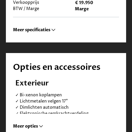
Verkoopprijs
€ 19.950
BTW / Marge
Marge
Meer specificaties
Opties en accessoires
Exterieur
✓
Bi-xenon koplampen
✓
Lichtmetalen velgen 17"
✓
Dimlichten automatisch
✓
Elektronische remkrachtverdeling
✓
Koplampreiniging
✓
LED dagrijverlichting
Meer opties