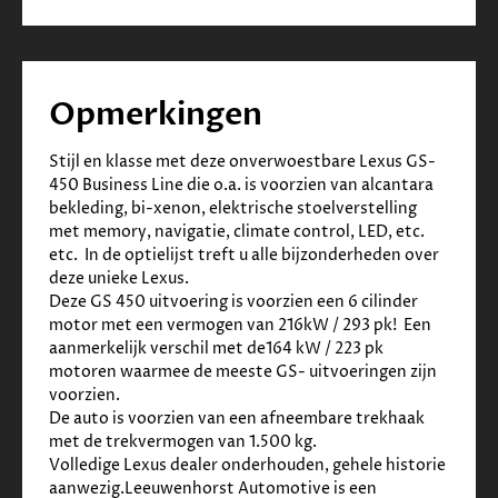
✓
Metaalkleur
✓
Mistlampen voor
✓
Trekhaak afneembaar
Infotainment
Opmerkingen
✓
Audio installatie
✓
Multimedia-voorbereiding
Stijl en klasse met deze onverwoestbare Lexus GS-
✓
Navigatiesysteem
450 Business Line die o.a. is voorzien van alcantara 
Interieur
bekleding, bi-xenon, elektrische stoelverstelling 
met memory, navigatie, climate control, LED, etc. 
etc.  In de optielijst treft u alle bijzonderheden over 
✓
Cruise control
deze unieke Lexus. 
✓
Alcantara bekleding
Deze GS 450 uitvoering is voorzien een 6 cilinder 
✓
Regensensor
motor met een vermogen van 216kW / 293 pk!  Een 
✓
Rook- en huisdiervrij
aanmerkelijk verschil met de164 kW / 223 pk 
✓
Stuurwiel elektrisch verstelbaar
motoren waarmee de meeste GS- uitvoeringen zijn 
Milieu
voorzien.
De auto is voorzien van een afneembare trekhaak 
✓
Start/stop systeem
met de trekvermogen van 1.500 kg.
Veiligheid
Volledige Lexus dealer onderhouden, gehele historie 
aanwezig.Leeuwenhorst Automotive is een 