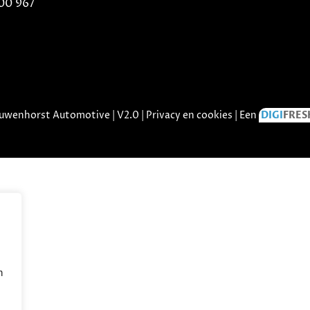
00 967
uwenhorst Automotive | V2.0 |
Privacy en cookies
| Een
DIGI
FRES
n