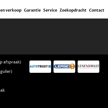
l en verkoop
Garantie
Service
Zoekopdracht
Contact
op afspraak)
gulier)
aak