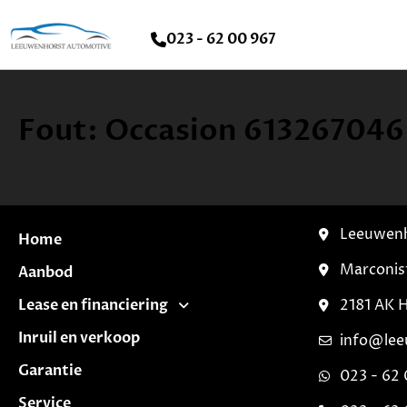
023 - 62 00 967
Fout: Occasion 613267046
Leeuwenh
Home
Marconis
Aanbod
Lease en financiering
2181 AK 
Inruil en verkoop
info@lee
Garantie
023 - 62 
Service