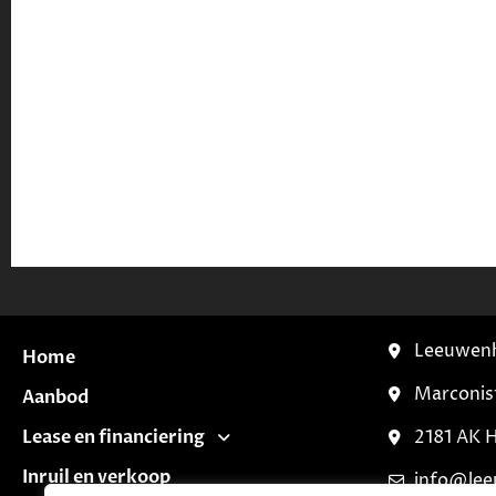
Leeuwenh
Home
Marconis
Aanbod
Lease en financiering
2181 AK 
Inruil en verkoop
info@lee