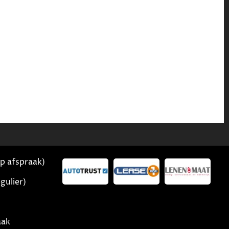
op afspraak)
gulier)
aak