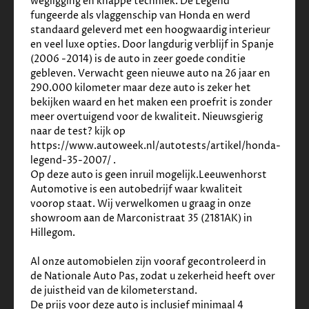
wegligging en knappe techniek. De Legend 
✓
Elektrische ramen voor en achter
fungeerde als vlaggenschip van Honda en werd 
✓
Elektrisch zonnescherm achterruit
standaard geleverd met een hoogwaardig interieur 
✓
Houtafwerking interieur
en veel luxe opties. Door langdurig verblijf in Spanje 
✓
Regensensor
(2006 -2014) is de auto in zeer goede conditie 
✓
Rook- en huisdiervrij
gebleven. Verwacht geen nieuwe auto na 26 jaar en 
Veiligheid
290.000 kilometer maar deze auto is zeker het 
bekijken waard en het maken een proefrit is zonder 
✓
Alarm en centrale deurvergr. met afstandsbed.
meer overtuigend voor de kwaliteit. Nieuwsgierig 
✓
Achteruitrijcamera
naar de test? kijk op 
✓
Airbag(s) hoofd achter
https://www.autoweek.nl/autotests/artikel/honda-
✓
Airbag(s) hoofd voor
legend-35-2007/ .
✓
Airbag(s) side voor
Op deze auto is geen inruil mogelijk.Leeuwenhorst 
✓
Airbag bestuurder
Automotive is een autobedrijf waar kwaliteit 
✓
Airbag passagier
voorop staat. Wij verwelkomen u graag in onze 
✓
Alarm klasse 1(startblokkering)
showroom aan de Marconistraat 35 (2181AK) in 
✓
Anti Blokkeer Systeem
Hillegom. 
✓
Anti doorSlip Regeling
Overige
Al onze automobielen zijn vooraf gecontroleerd in 
de Nationale Auto Pas, zodat u zekerheid heeft over 
de juistheid van de kilometerstand.    
✓
Electronic climate control
De prijs voor deze auto is inclusief minimaal 4 
✓
Binnen/buitenspiegel aut. dimmend