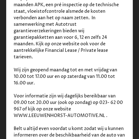
maanden APK, een pré inspectie op de technische 
✓
Stuur en versnellingspook (kunst)leder
staat, vloeistofcontrole alsmede de kosten 
✓
Stuur multifunctioneel
verbonden aan het op naam zetten.  In 
✓
Voorstoel(en) elektrisch verstelbaar
samenwerking met Autotrust 
garantieverzekeringen bieden wij 
garantiepakketten aan voor 6, 12 en zelfs 24 
maanden. Kijk op onze website ook voor de 
aantrekkelijke Financial Lease / Private lease 
tarieven. 
Wij zijn geopend maandag tot en met vrijdag van 
10.00 tot 17.00 uur en op zaterdag van 11.00 tot 
16.00 uur. 
Voor informatie zijn wij dagelijks bereikbaar van 
09.00 tot 20.00 uur (ook op zondag) op 023- 62 00 
967 of kijk op onze website 
WWW.LEEUWENHORST-AUTOMOTIVE.NL .
Belt u altijd even voordat u komt zodat wij u kunnen 
informeren over de beschikbaarheid van de auto van 