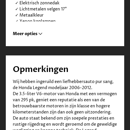
✓
Elektrisch zonnedak
✓
Lichtmetalen velgen 17"
✓
Metaalkleur
✓
Xenon koplampen
✓
Buitenspiegels elektrisch verstel- en
verwarmbaar
Meer opties
✓
Elektronische remkrachtverdeling
✓
Getint warmtewerend glas
✓
Koplampreiniging
✓
Mistlampen voor
Infotainment
Opmerkingen
✓
Navigatiesysteem full map
Wij hebben ingeruild een liefhebbersauto pur sang, 
✓
Audioinstallatie met cd-wisselaar
de Honda Legend modeljaar 2006-2012. 
✓
Autotelefoon voorbereiding
De 3.5-liter V6-motor van Honda met een vermogen 
Interieur
van 295 pk, geniet een reputatie als een van de 
betrouwbaarste motoren in zijn klasse en hogere 
kilometerstanden zijn dan ook geen uitzondering.  
✓
Cruise control adaptief
De auto staat bekend om zijn soepele prestaties en 
✓
Lederen bekleding en verwarmde voorstoelen
rustige rijgedrag en wordt geroemd om de geweldige 
✓
Buitentemperatuurmeter