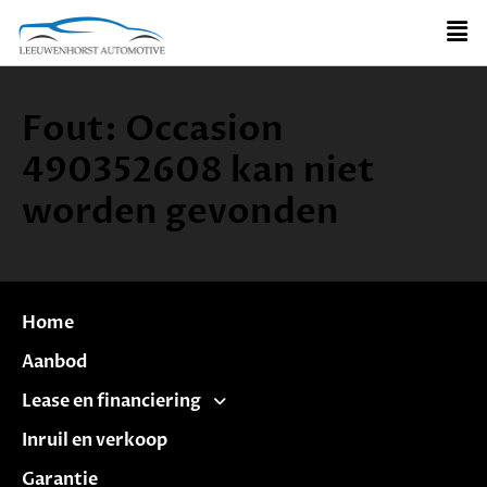
Fout: Occasion
490352608 kan niet
worden gevonden
Home
Aanbod
Lease en financiering
Inruil en verkoop
Garantie