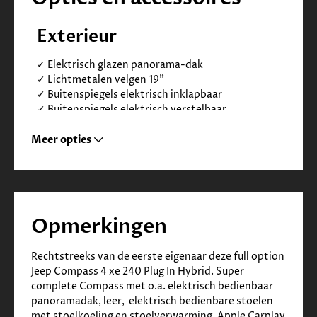
Exterieur
✓
Elektrisch glazen panorama-dak
✓
Lichtmetalen velgen 19"
✓
Buitenspiegels elektrisch inklapbaar
✓
Buitenspiegels elektrisch verstelbaar
✓
Buitenspiegels verwarmbaar
✓
Dakrails
Meer opties
✓
Dimlichten automatisch
✓
Grootlichtassistent
✓
LED achterlichten
✓
Parkeersensor achter
✓
Parkeersensor voor
Opmerkingen
✓
Verwarmde voorruit
Infotainment
Rechtstreeks van de eerste eigenaar deze full option 
Jeep Compass 4 xe 240 Plug In Hybrid. Super 
✓
Navigatiesysteem full map
complete Compass met o.a. elektrisch bedienbaar 
✓
Keyless entry/start
panoramadak, leer,  elektrisch bedienbare stoelen 
✓
Multimedia-voorbereiding
met stoelkoeling en stoelverwarming, Apple Carplay 