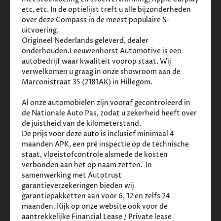
✓
Radio
etc. etc. In de optielijst treft u alle bijzonderheden 
Interieur
over deze Compass in de meest populaire S- 
uitvoering.
Origineel Nederlands geleverd, dealer 
✓
Cruise control adaptief met stop&go
onderhouden.Leeuwenhorst Automotive is een 
✓
Lederen bekleding
autobedrijf waar kwaliteit voorop staat. Wij 
✓
Achterbank in delen neerklapbaar
verwelkomen u graag in onze showroom aan de 
✓
Armsteun achter
Marconistraat 35 (2181AK) in Hillegom. 
✓
Armsteun voor
✓
Bestuurdersstoel in hoogte verstelbaar
Al onze automobielen zijn vooraf gecontroleerd in 
✓
Binnenspiegel automatisch dimmend
de Nationale Auto Pas, zodat u zekerheid heeft over 
✓
Elektrische ramen achter
de juistheid van de kilometerstand.    
✓
Elektrische ramen voor
De prijs voor deze auto is inclusief minimaal 4 
✓
Passagiersstoel in hoogte verstelbaar
maanden APK, een pré inspectie op de technische 
✓
Regensensor
staat, vloeistofcontrole alsmede de kosten 
✓
Rook- en huisdiervrij
verbonden aan het op naam zetten.  In 
✓
Stuurbekrachtiging snelheidsafhankelijk
samenwerking met Autotrust 
✓
Stuur verstelbaar
garantieverzekeringen bieden wij 
✓
Voorstoelen verwarmd
garantiepakketten aan voor 6, 12 en zelfs 24 
Milieu
maanden. Kijk op onze website ook voor de 
aantrekkelijke Financial Lease / Private lease 