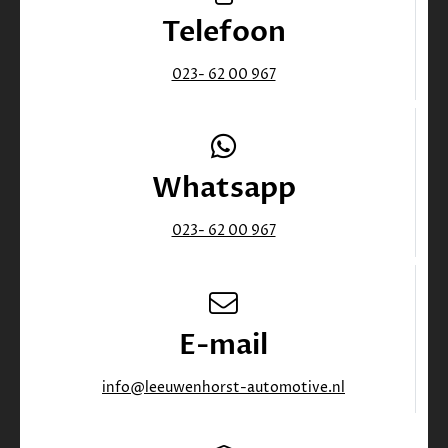
✓
Full-LED koplampen
Telefoon
✓
Handsfree elektrisch bedienbare achterklep
✓
Hoofdsteunen anti-whiplash
✓
Keyless Entry/Go-systeem
023- 62 00 967
✓
LED mistlampen
✓
Lendesteun(en) verstelbaar
✓
Multimedia scherm groot
✓
Oplaadmogelijkheid
✓
ParkView Achteruitrijcamera
Whatsapp
✓
Ruitensproeiers/wisserbladen verwarmbaar
✓
Stuur leder
023- 62 00 967
✓
Stuur multifunctioneel
✓
Stuur verwarmd
✓
Volledig digitaal instrumentenpaneel
✓
Winter-pack
✓
Zelfdimmende binnenspiegel
E-mail
info@leeuwenhorst-automotive.nl