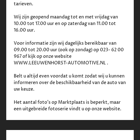
✓
Start/stop systeem
tarieven. 
Veiligheid
Wij zijn geopend maandag tot en met vrijdag van 
10.00 tot 17.00 uur en op zaterdag van 11.00 tot 
✓
Alarmsysteem
16.00 uur. 
✓
Autonomous Emergency Braking
✓
Achteruitrijcamera
Voor informatie zijn wij dagelijks bereikbaar van 
✓
Airbag(s) hoofd achter
09.00 tot 20.00 uur (ook op zondag) op 023- 62 00 
✓
Airbag(s) hoofd voor
967 of kijk op onze website 
✓
Airbag(s) side voor
WWW.LEEUWENHORST-AUTOMOTIVE.NL .
✓
Airbag bestuurder
✓
Airbag passagier
Belt u altijd even voordat u komt zodat wij u kunnen 
✓
Alarm klasse 1(startblokkering)
informeren over de beschikbaarheid van de auto van 
✓
Anti Blokkeer Systeem
uw keuze.
✓
Anti doorSlip Regeling
✓
Bandenspanningscontrolesysteem
Het aantal foto's op Marktplaats is beperkt, maar 
✓
Bots waarschuwing systeem
een uitgebreide fotoserie vindt u op onze website.     
✓
Elektronisch Stabiliteits Programma
✓
Hill hold functie
✓
Rijstrooksensor
✓
Verkeersbord detectie
✓
Vermoeidheids herkenning